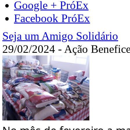
Google + PróEx
Facebook PróEx
Seja um Amigo Solidário
29/02/2024 - Ação Benefic