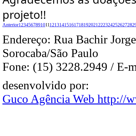
projeto!!
Anterior
1
2
3
4
5
6
7
8
9
10
11
12
13
14
15
16
17
18
19
20
21
22
23
24
25
26
27
28
2
Endereço: Rua Bachir Jorge 
Sorocaba/São Paulo
Fone: (15) 3228.2949 / E-m
desenvolvido por:
Guco Agência Web
http://